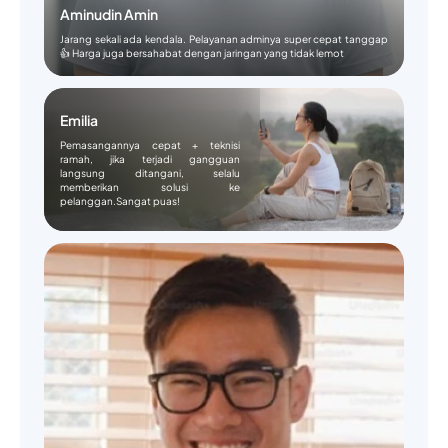
Aminudin Amin
Jarang sekali ada kendala. Pelayanan adminya super cepat tanggap
👍 Harga juga bersahabat dengan jaringan yang tidak lemot
Emilia
Pemasangannya cepat + teknisi
ramah, jika terjadi gangguan
langsung ditangani, selalu
memberikan solusi ke
pelanggan.Sangat puas!