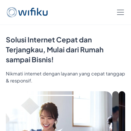
Solusi Internet Cepat dan
Terjangkau, Mulai dari Rumah
sampai Bisnis!
Nikmati internet dengan layanan yang cepat tanggap
Bayar
& responsif.
5
Bulan,
Nikmatin
6
Bulan
Internetan
Cukup
Bayar