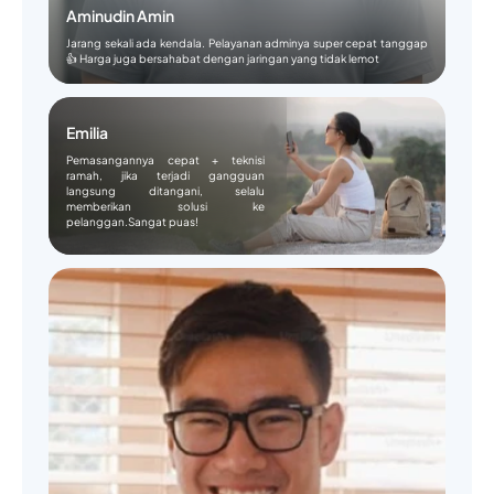
Aminudin Amin
Jarang sekali ada kendala. Pelayanan adminya super cepat tanggap
👍 Harga juga bersahabat dengan jaringan yang tidak lemot
Emilia
Pemasangannya cepat + teknisi
ramah, jika terjadi gangguan
langsung ditangani, selalu
memberikan solusi ke
pelanggan.Sangat puas!