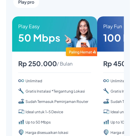
Play pro
Play Easy
Play Fun
50 Mbps
100 M
Rp 250.000
Rp 450.0
/ Bulan
Unlimited
Unlimited
Gratis Instalasi *Tergantung Lokasi
Gratis Instalas
Sudah Termasuk Peminjaman Router
Sudah Termas
Ideal untuk 1-5 Device
Ideal untuk 1-
Up to 50 Mbps
Up to 100 Mbp
Harga disesuaikan lokasi
Harga disesuai