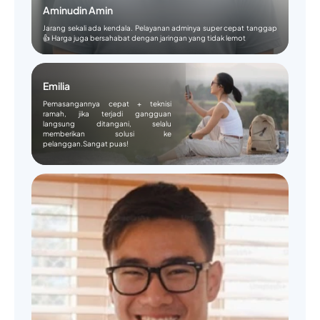
Aminudin Amin
Jarang sekali ada kendala. Pelayanan adminya super cepat tanggap
👍 Harga juga bersahabat dengan jaringan yang tidak lemot
Emilia
Pemasangannya cepat + teknisi
ramah, jika terjadi gangguan
langsung ditangani, selalu
memberikan solusi ke
pelanggan.Sangat puas!