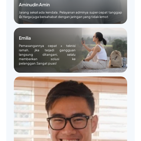
Aminudin Amin
Jarang sekali ada kendala. Pelayanan adminya super cepat tanggap
👍 Harga juga bersahabat dengan jaringan yang tidak lemot
Emilia
Pemasangannya cepat + teknisi
ramah, jika terjadi gangguan
langsung ditangani, selalu
memberikan solusi ke
pelanggan.Sangat puas!