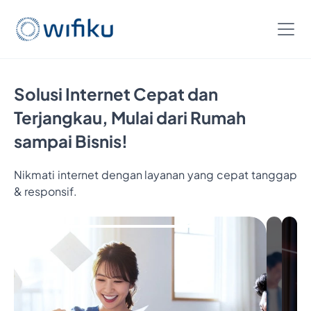
Solusi Internet Cepat dan
Terjangkau, Mulai dari Rumah
sampai Bisnis!
Nikmati internet dengan layanan yang cepat tanggap
Bayar
& responsif.
5
Bulan,
Nikmati
6
Bulan
Internet
Cukup
Bayar