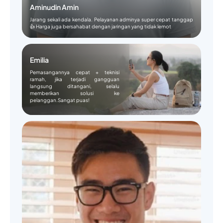
Aminudin Amin
Jarang sekali ada kendala. Pelayanan adminya super cepat tanggap
👍 Harga juga bersahabat dengan jaringan yang tidak lemot
Emilia
Pemasangannya cepat + teknisi
ramah, jika terjadi gangguan
langsung ditangani, selalu
memberikan solusi ke
pelanggan.Sangat puas!