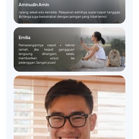
Aminudin Amin
Jarang sekali ada kendala. Pelayanan adminya super cepat tanggap
👍 Harga juga bersahabat dengan jaringan yang tidak lemot
Emilia
Pemasangannya cepat + teknisi
ramah, jika terjadi gangguan
langsung ditangani, selalu
memberikan solusi ke
pelanggan.Sangat puas!