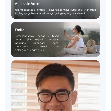
Aminudin Amin
Jarang sekali ada kendala. Pelayanan adminya super cepat tanggap
👍 Harga juga bersahabat dengan jaringan yang tidak lemot
Emilia
Pemasangannya cepat + teknisi
ramah, jika terjadi gangguan
langsung ditangani, selalu
memberikan solusi ke
pelanggan.Sangat puas!