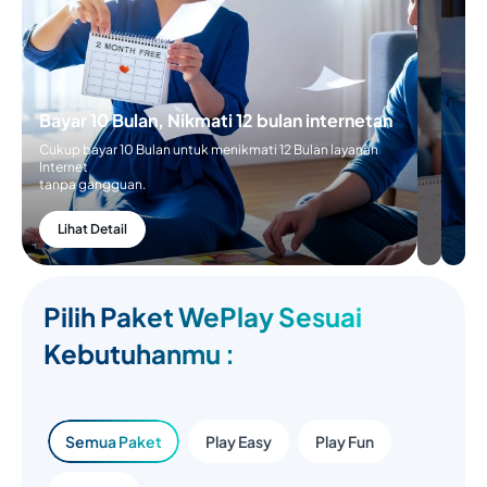
Nikmatin 6
Bulan
Internetan
Cukup Bayar 5
Bayar 10 Bulan, Nikmati 12
Bulan untuk
bulan internetan
menikmati 6 Bulan
layanan
Cukup bayar 10 Bulan untuk
internetan
menikmati 12 Bulan layanan Internet
tanpa gangguan
tanpa gangguan.
Lihat Detail
Lihat Detail
Pilih Paket WePlay Sesuai
Kebutuhanmu :
Semua Paket
Play Easy
Play Fun