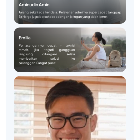
Aminudin Amin
Jarang sekali ada kendala. Pelayanan adminya super cepat tanggap
👍 Harga juga bersahabat dengan jaringan yang tidak lemot
Emilia
Pemasangannya cepat + teknisi
ramah, jika terjadi gangguan
langsung ditangani, selalu
memberikan solusi ke
pelanggan.Sangat puas!