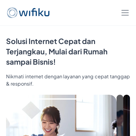
Solusi Internet Cepat dan
Terjangkau, Mulai dari Rumah
sampai Bisnis!
Nikmati internet dengan layanan yang cepat tanggap
Bayar
& responsif.
5
Bulan,
Nikmatin
6
Bulan
Interneta
Cukup
Bayar