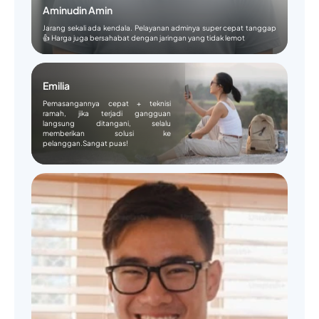
Aminudin Amin
Jarang sekali ada kendala. Pelayanan adminya super cepat tanggap
👍 Harga juga bersahabat dengan jaringan yang tidak lemot
Emilia
Pemasangannya cepat + teknisi
ramah, jika terjadi gangguan
langsung ditangani, selalu
memberikan solusi ke
pelanggan.Sangat puas!