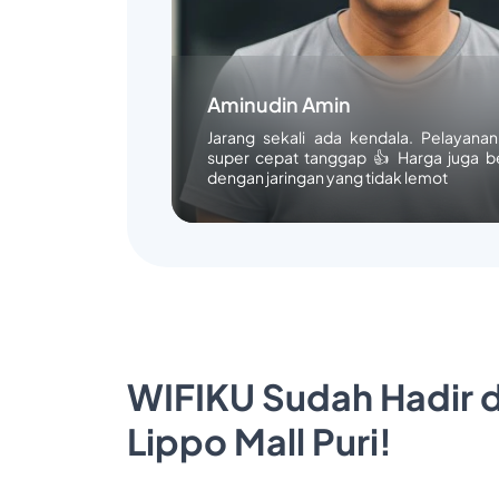
Aminudin Amin
Jarang sekali ada kendala. Pelayana
super cepat tanggap 👍 Harga juga b
dengan jaringan yang tidak lemot
WIFIKU Sudah Hadir d
Lippo Mall Puri!