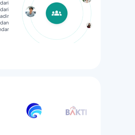
dari
ari
adir
dan
ndar