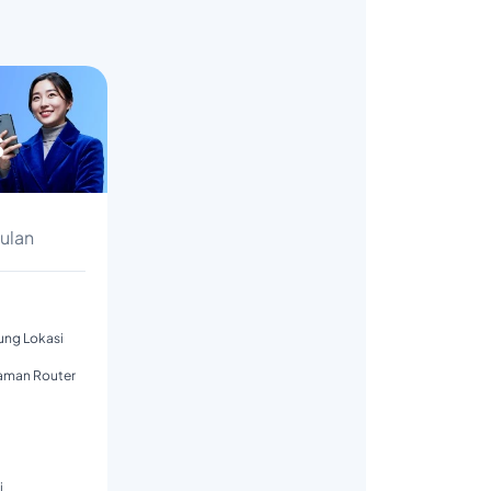
s
Bulan
tung Lokasi
aman Router
i