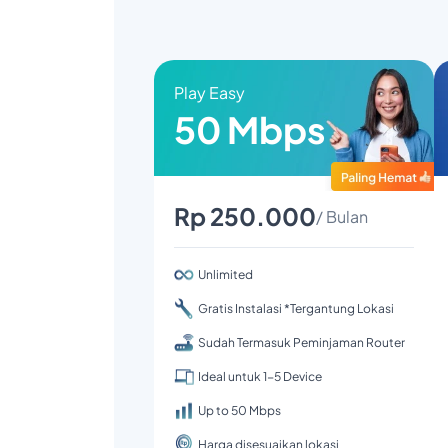
Play Easy
50 Mbps
Rp 250.000
/ Bulan
Unlimited
Gratis Instalasi *Tergantung Lokasi
Sudah Termasuk Peminjaman Router
Ideal untuk 1-5 Device
Up to 50 Mbps
Harga disesuaikan lokasi