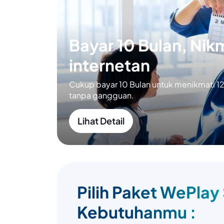
Bayar 10 Bulan, Nikm
internetan
Cukup bayar 10 Bulan untuk menikmati 12 
tanpa gangguan.
Lihat Detail
Pilih Paket WePlay
Kebutuhanmu :