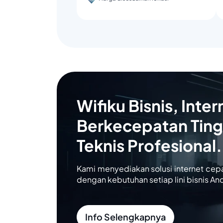
Wifiku Bisnis, Inter
Berkecepatan Ting
Teknis Profesional.
Kami menyediakan solusi internet cep
dengan kebutuhan setiap lini bisnis An
Info Selengkapnya