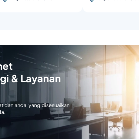
net
gi & Layanan
at dan andal yang disesuaikan
da.