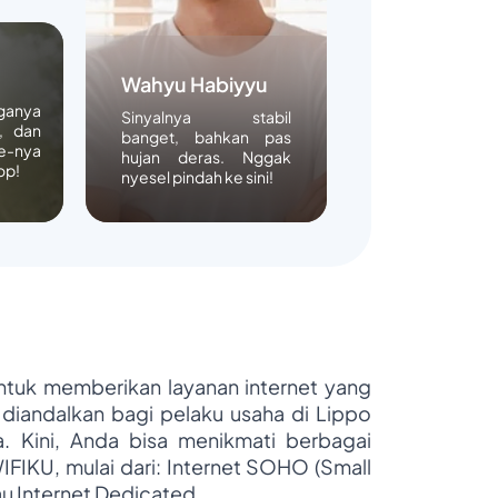
Wahyu Habiyyu
rganya
Sinyalnya stabil
, dan
banget, bahkan pas
e-nya
hujan deras. Nggak
op!
nyesel pindah ke sini!
untuk memberikan layanan internet yang
 diandalkan bagi pelaku usaha di Lippo
ya. Kini, Anda bisa menikmati berbagai
WIFIKU, mulai dari: Internet SOHO (Small
au Internet Dedicated.