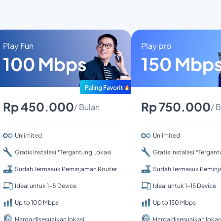
Play Fun
Play pro
100 Mbps
150 Mbp
Rp 450.000
Rp 750.000
/ Bulan
/ 
Unlimited
Unlimited
Gratis Instalasi *Tergantung Lokasi
Gratis Instalasi *Tergan
Sudah Termasuk Peminjaman Router
Sudah Termasuk Peminj
Ideal untuk 1-8 Device
Ideal untuk 1-15 Device
Up to 100 Mbps
Up to 150 Mbps
Harga disesuaikan lokasi
Harga disesuaikan lokas