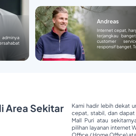
Andreas
Internet cepat, ha
terjangkau banget
n adminya
customer servic
ersahabat
responsif banget. T
i Area Sekitar
Kami hadir lebih dekat 
cepat, stabil, dan dapat
Mall Puri atau sekitarn
pilihan layanan internet 
Office / Home Office) at