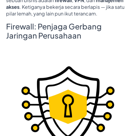
sebuah bisnis adalah
firewall
,
VPN
, dan
manajemen
akses
. Ketiganya bekerja secara berlapis — jika satu
pilar lemah, yang lain pun ikut terancam.
Firewall: Penjaga Gerbang
Jaringan Perusahaan