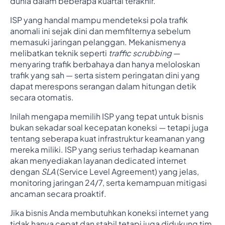
dunia dalam beberapa kuartal terakhir.
ISP yang handal mampu mendeteksi pola trafik
anomali ini sejak dini dan memfilternya sebelum
memasuki jaringan pelanggan. Mekanismenya
melibatkan teknik seperti
traffic scrubbing
—
menyaring trafik berbahaya dan hanya meloloskan
trafik yang sah — serta sistem peringatan dini yang
dapat merespons serangan dalam hitungan detik
secara otomatis.
Inilah mengapa memilih ISP yang tepat untuk bisnis
bukan sekadar soal kecepatan koneksi — tetapi juga
tentang seberapa kuat infrastruktur keamanan yang
mereka miliki. ISP yang serius terhadap keamanan
akan menyediakan layanan dedicated internet
dengan
SLA
(Service Level Agreement) yang jelas,
monitoring jaringan 24/7, serta kemampuan mitigasi
ancaman secara proaktif.
Jika bisnis Anda membutuhkan koneksi internet yang
tidak hanya cepat dan stabil tetapi juga didukung tim