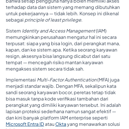
bahwa setiap pengguna hanya boleh memiliki akses
terhadap data dan sistem yang memang dibutuhkan
untuk pekerjaannya — tidak lebih. Konsep ini dikenal
sebagai
principle of least privilege
.
Sistem
Identity and Access Management
(IAM)
memungkinkan perusahaan mengatur hal ini secara
terpusat: siapa yang bisa login, dari perangkat mana,
kapan, dan ke sistem apa. Ketika seorang karyawan
resign, aksesnya bisa langsung dicabut dari satu
tempat — mencegah risiko mantan karyawan
mengakses sistem secara tidak sah.
Implementasi
Multi-Factor Authentication
(MFA) juga
menjadi standar wajib. Dengan MFA, sekalipun kata
sandi seorang karyawan bocor, peretas tetap tidak
bisa masuk tanpa kode verifikasi tambahan dari
perangkat yang dimiliki karyawan tersebut. Ini adalah
lapisan proteksi sederhana namun sangat efektif —
dan kini banyak platform IAM enterprise seperti
Microsoft Entra ID
atau
Okta
yang menawarkan solusi