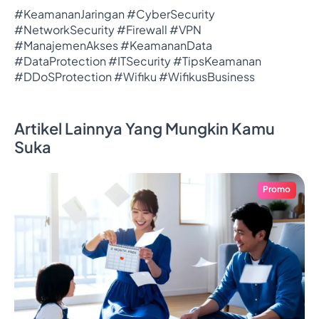
#KeamananJaringan #CyberSecurity
#NetworkSecurity #Firewall #VPN
#ManajemenAkses #KeamananData
#DataProtection #ITSecurity #TipsKeamanan
#DDoSProtection #Wifiku #WifikusBusiness
Artikel Lainnya Yang Mungkin Kamu
Suka
Promo