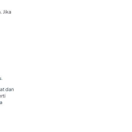
 Jika
u.
at dan
rti
ra