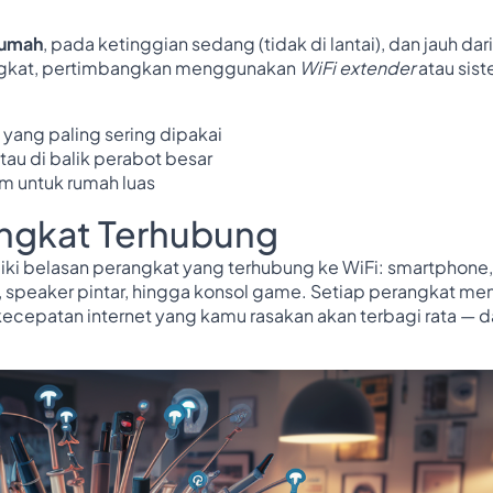
rumah
, pada ketinggian sedang (tidak di lantai), dan jauh dari
rtingkat, pertimbangkan menggunakan
WiFi extender
atau sis
 yang paling sering dipakai
tau di balik perabot besar
m untuk rumah luas
angkat Terhubung
iki belasan perangkat yang terhubung ke WiFi: smartphone,
TV, speaker pintar, hingga konsol game. Setiap perangkat m
 kecepatan internet yang kamu rasakan akan terbagi rata — 