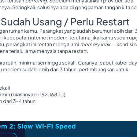
rus-terusan
buffering
. Sebelum menyalahkan provider, ada
nnya. Seringkali, solusinya ada di genggaman tangan kita sen
Sudah Usang / Perlu Restart
ingan rumah kamu. Perangkat yang sudah berumur lebih dari 
 kecepatan internet modern, terutama jika kamu sudah up
itu, perangkat ini rentan mengalami
memory leak
— kondisi d
na terlalu lama menyala tanpa restart.
 rutin, minimal seminggu sekali. Caranya: cabut kabel day
lau modem sudah lebih dari 3 tahun, pertimbangkan untuk
ekali
dmin (biasanya di 192.168.1.1)
h dari 3–4 tahun