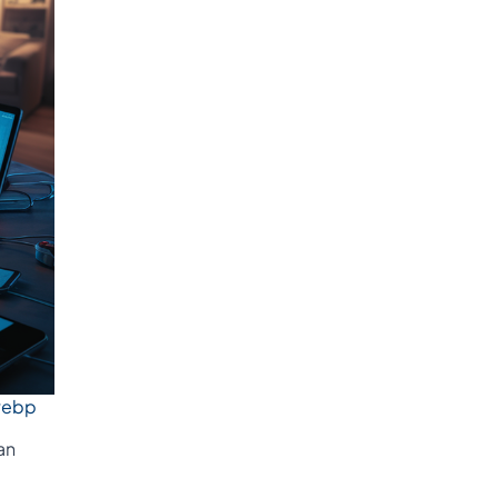
webp
an