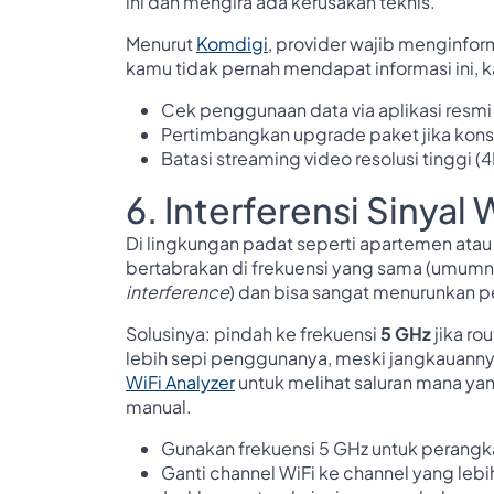
ini dan mengira ada kerusakan teknis.
Menurut
Komdigi
, provider wajib menginfor
kamu tidak pernah mendapat informasi ini, k
Cek penggunaan data via aplikasi resmi
Pertimbangkan upgrade paket jika kons
Batasi streaming video resolusi tinggi
6. Interferensi Sinyal 
Di lingkungan padat seperti apartemen atau 
bertabrakan di frekuensi yang sama (umumnya 
interference
) dan bisa sangat menurunkan pe
Solusinya: pindah ke frekuensi
5 GHz
jika ro
lebih sepi penggunanya, meski jangkauanny
WiFi Analyzer
untuk melihat saluran mana yan
manual.
Gunakan frekuensi 5 GHz untuk perangka
Ganti channel WiFi ke channel yang lebih 