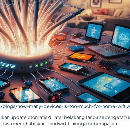
s/blogs/how-many-devices-is-too-much-for-home-wifi.
kan update otomatis di latar belakang tanpa sepengetahu
a, bisa menghabiskan bandwidth hingga beberapa jam.