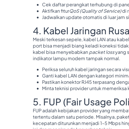
Cek daftar perangkat terhubung di pane
Aktifkan fitur
QoS (Quality of Service)
di 
Jadwalkan update otomatis di luar jam s
4. Kabel Jaringan Rus
Meski terkesan sepele, kabel LAN atau kabel 
port bisa menjadi biang keladi koneksi tida
kabel bisa menyebabkan
packet loss
yang s
indikator lampu modem tampak normal.
Periksa seluruh kabel jaringan secara vis
Ganti kabel LAN dengan kategori minim
Pastikan konektor RJ45 terpasang deng
Minta teknisi provider untuk memeriksa 
5. FUP (Fair Usage Po
FUP adalah kebijakan provider yang memba
tertentu dalam satu periode. Misalnya, pak
kecepatan diturunkan menjadi 1–5 Mbps hin