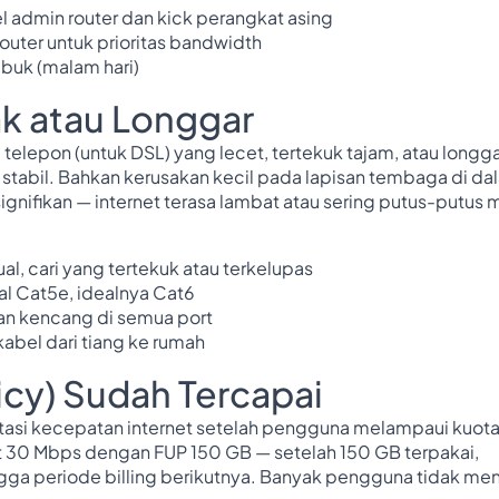
l admin router dan kick perangkat asing
router untuk prioritas bandwidth
ibuk (malam hari)
ak atau Longgar
telepon (untuk DSL) yang lecet, tertekuk tajam, atau longga
k stabil. Bahkan kerusakan kecil pada lapisan tembaga di da
ignifikan — internet terasa lambat atau sering putus-putus 
ual, cari yang tertekuk atau terkelupas
al Cat5e, idealnya Cat6
an kencang di semua port
kabel dari tiang ke rumah
licy) Sudah Tercapai
tasi kecepatan internet setelah pengguna melampaui kuot
et 30 Mbps dengan FUP 150 GB — setelah 150 GB terpakai,
gga periode billing berikutnya. Banyak pengguna tidak me