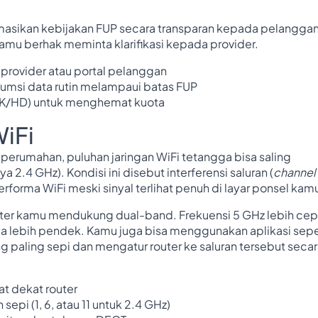
masikan kebijakan FUP secara transparan kepada pelanggan.
amu berhak meminta klarifikasi kepada provider.
 provider atau portal pelanggan
umsi data rutin melampaui batas FUP
 (4K/HD) untuk menghemat kuota
WiFi
perumahan, puluhan jaringan WiFi tetangga bisa saling
2.4 GHz). Kondisi ini disebut interferensi saluran (
channel
rforma WiFi meski sinyal terlihat penuh di layar ponsel kam
uter kamu mendukung dual-band. Frekuensi 5 GHz lebih cep
a lebih pendek. Kamu juga bisa menggunakan aplikasi sepe
g paling sepi dan mengatur router ke saluran tersebut seca
t dekat router
sepi (1, 6, atau 11 untuk 2.4 GHz)