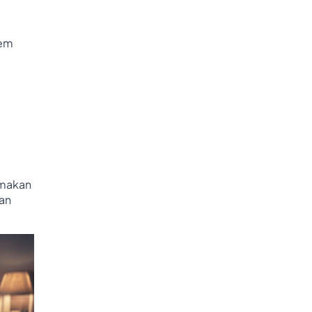
tem
emakan
dan