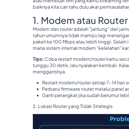
atau membuat film yang kamu streaming te
baiknya kita cari tahu dulu akar permasalaha
1. Modem atau Router 
Modem dan router adalah "jantung" dari jar
tahun umumnya tidak mampu lagi menangani
paket ke 100 Mbps atau lebih tinggi. Selain 
mana sistem internal modem "kelelahan" kare
Tips:
Coba restart modem/router kamu secara
tunggu 30 detik, lalu nyalakan kembali. Ka
menggantinya.
Restart modem/router setiap 7–14 hari s
Perbarui firmware router melalui panel a
Ganti perangkat jika sudah berumur lebi
2. Lokasi Router yang Tidak Strategis