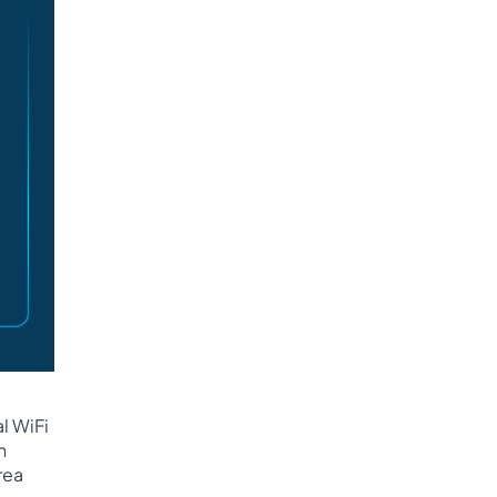
l WiFi
n
rea