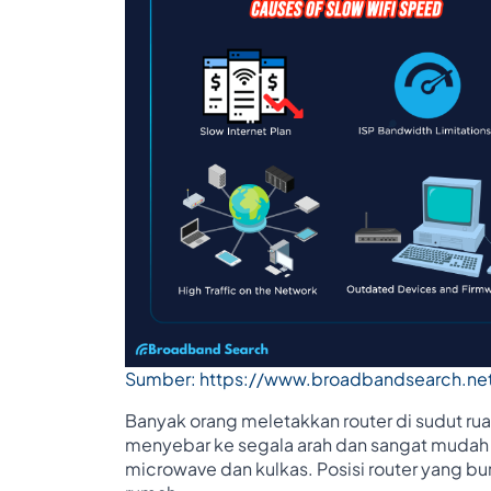
Sumber: https://www.broadbandsearch.n
Banyak orang meletakkan router di sudut ruan
menyebar ke segala arah dan sangat mudah t
microwave dan kulkas. Posisi router yang 