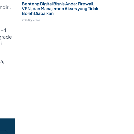
Benteng Digital Bisnis Anda: Firewall,
diri.
VPN, dan Manajemen Akses yang Tidak
Boleh Diabaikan
20 May 2026
3–4
grade
i
a,