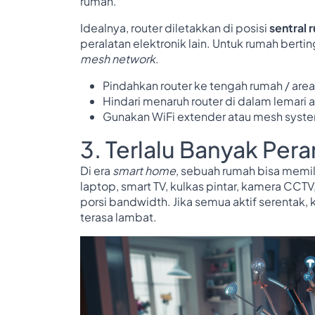
rumah.
Idealnya, router diletakkan di posisi
sentral 
peralatan elektronik lain. Untuk rumah be
mesh network
.
Pindahkan router ke tengah rumah / area
Hindari menaruh router di dalam lemari a
Gunakan WiFi extender atau mesh syste
3. Terlalu Banyak Per
Di era
smart home
, sebuah rumah bisa memil
laptop, smart TV, kulkas pintar, kamera CC
porsi bandwidth. Jika semua aktif serentak,
terasa lambat.