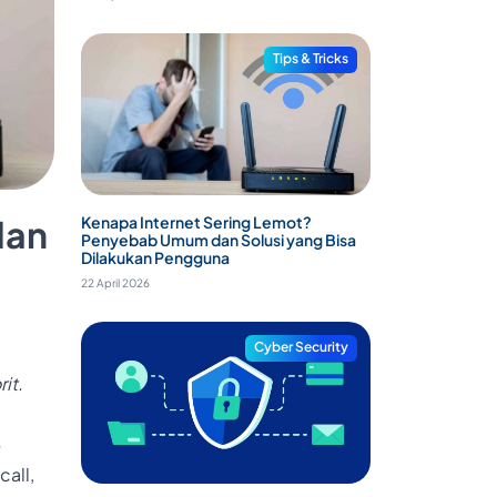
Tips & Tricks
Kenapa Internet Sering Lemot?
dan
Penyebab Umum dan Solusi yang Bisa
Dilakukan Pengguna
22 April 2026
Cyber Security
it.
?
all,