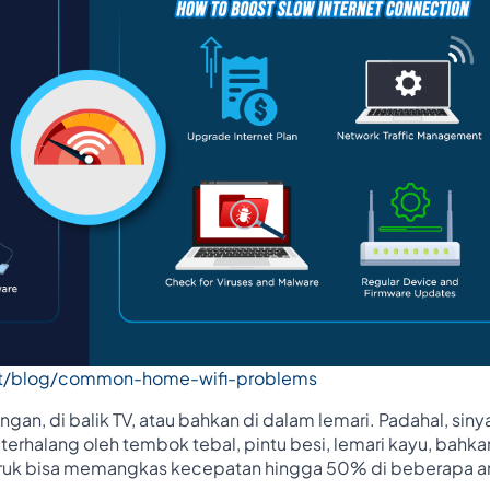
et/blog/common-home-wifi-problems
gan, di balik TV, atau bahkan di dalam lemari. Padahal, sinya
erhalang oleh tembok tebal, pintu besi, lemari kayu, bahka
buruk bisa memangkas kecepatan hingga 50% di beberapa a